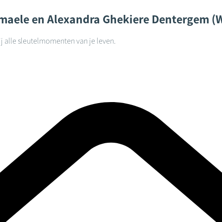
maele en Alexandra Ghekiere
Dentergem (
j alle sleutelmomenten van je leven.