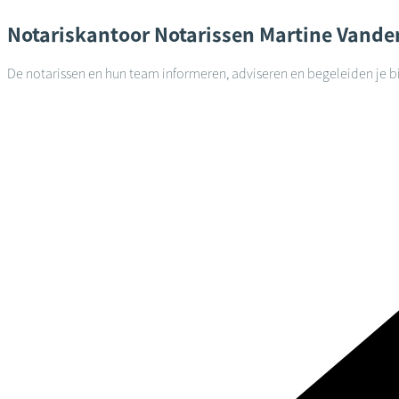
Notariskantoor
Notarissen Martine Vande
De notarissen en hun team informeren, adviseren en begeleiden je bi